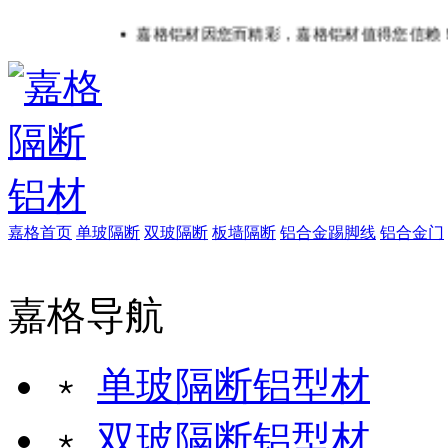
嘉格铝材因您而精彩，嘉格铝材值得您信赖！销售热线：
嘉格首页
单玻隔断
双玻隔断
板墙隔断
铝合金踢脚线
铝合金门
嘉格导航
﹡
单玻隔断铝型材
﹡
双玻隔断铝型材