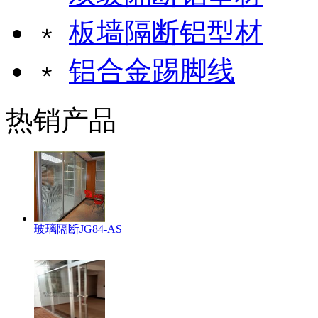
﹡
板墙隔断铝型材
﹡
铝合金踢脚线
热销产品
玻璃隔断JG84-AS