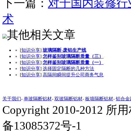
下一篇：
对于国内装修行
术
其他相关文章
﹡ [
知识分享
]
玻璃隔断-废铝生产线
﹡ [
知识分享
]
怎样鉴别玻璃隔断质量（三）
﹡ [
知识分享
]
怎样鉴别玻璃隔断质量（一）
﹡ [
知识分享
]
选择固定隔断的几种方法
﹡ [
知识分享
]
高隔间瞬间提升公司商务气息
关于我们
-
单玻隔断铝材
-
双玻隔断铝材
-
板墙隔断铝材
-
铝合金
Copyright 2010-20
备13085372号-1