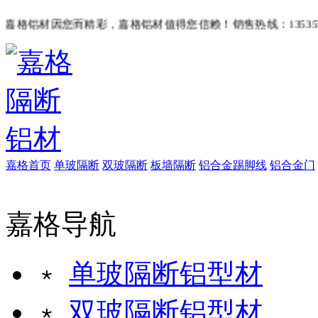
格铝材因您而精彩，嘉格铝材值得您信赖！销售热线：135357675
嘉格首页
单玻隔断
双玻隔断
板墙隔断
铝合金踢脚线
铝合金门
嘉格导航
﹡
单玻隔断铝型材
﹡
双玻隔断铝型材