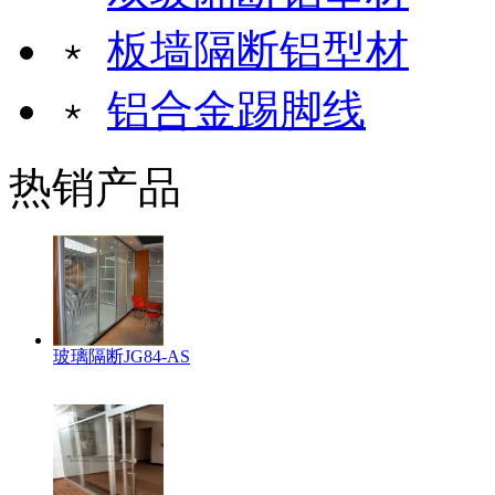
﹡
板墙隔断铝型材
﹡
铝合金踢脚线
热销产品
玻璃隔断JG84-AS