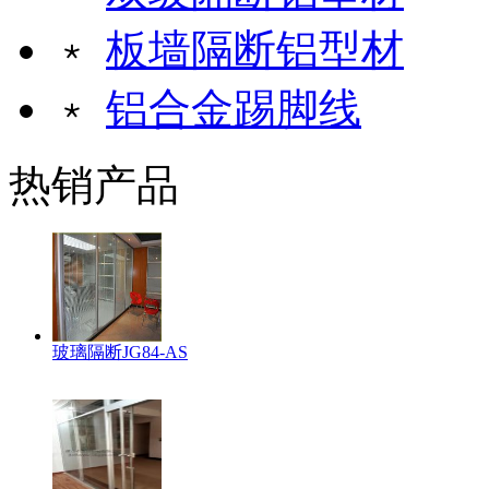
﹡
板墙隔断铝型材
﹡
铝合金踢脚线
热销产品
玻璃隔断JG84-AS