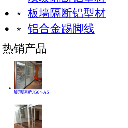
﹡
板墙隔断铝型材
﹡
铝合金踢脚线
热销产品
玻璃隔断JG84-AS