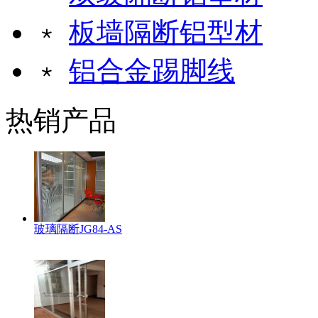
﹡
板墙隔断铝型材
﹡
铝合金踢脚线
热销产品
玻璃隔断JG84-AS