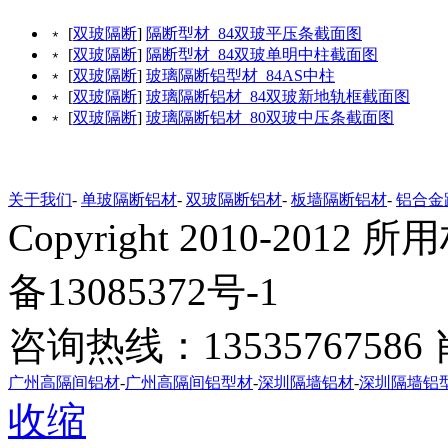
﹡ [
双玻隔断
]
隔断型材_84双玻平压条截面图
﹡ [
双玻隔断
]
隔断型材_84双玻单明中柱截面图
﹡ [
双玻隔断
]
玻璃隔断铝型材_84AS中柱
﹡ [
双玻隔断
]
玻璃隔断铝材_84双玻新地轨框截面图
﹡ [
双玻隔断
]
玻璃隔断铝材_80双玻中压条截面图
关于我们
-
单玻隔断铝材
-
双玻隔断铝材
-
板墙隔断铝材
-
铝合金
Copyright 2010-20
备13085372号-1
咨询热线：1353576758
广州高隔间铝材
-
广州高隔间铝型材
-
深圳隔墙铝材
-
深圳隔墙铝
收缩