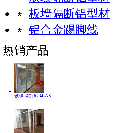
﹡
板墙隔断铝型材
﹡
铝合金踢脚线
热销产品
玻璃隔断JG84-AS