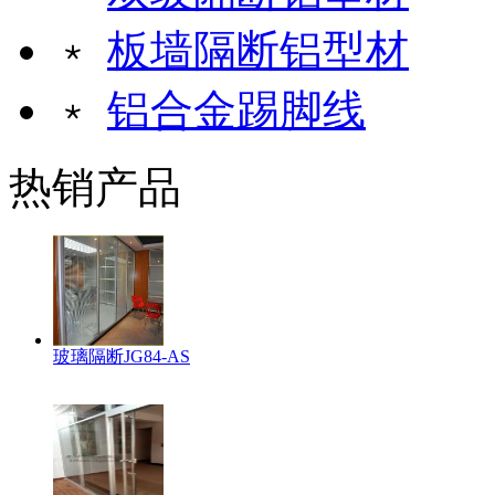
﹡
板墙隔断铝型材
﹡
铝合金踢脚线
热销产品
玻璃隔断JG84-AS