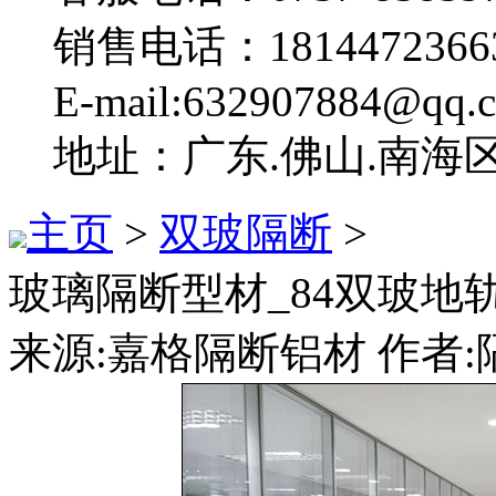
销售电话：1814472366
E-mail:632907884@qq.
地址：广东.佛山.南海
主页
>
双玻隔断
>
玻璃隔断型材_84双玻地
来源:嘉格隔断铝材 作者:隔断