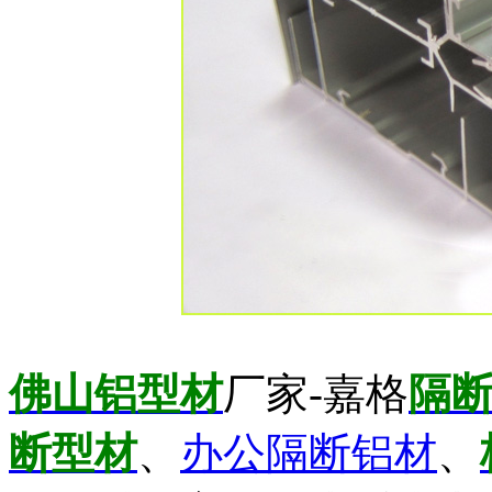
佛山铝型材
厂家-嘉格
隔
断型材
、
办公隔断铝材
、