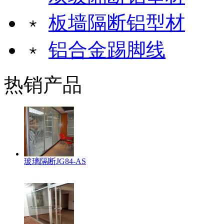
﹡
板墙隔断铝型材
﹡
铝合金踢脚线
热销产品
玻璃隔断JG84-AS