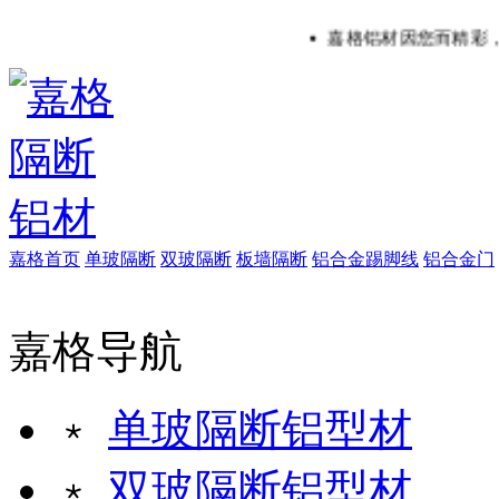
嘉格铝材因您而精彩，嘉格铝
嘉格首页
单玻隔断
双玻隔断
板墙隔断
铝合金踢脚线
铝合金门
嘉格导航
﹡
单玻隔断铝型材
﹡
双玻隔断铝型材